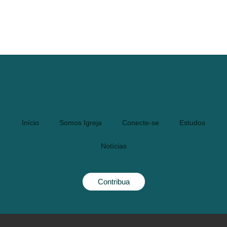
Início
Somos Igreja
Conecte-se
Estudos
Notícias
Contribua