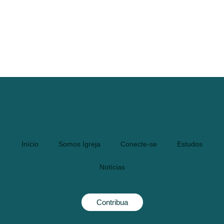
Início
Somos Igreja
Conecte-se
Estudos
Notícias
Contribua