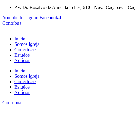
Av. Dr. Rosalvo de Almeida Telles, 610 - Nova Caçapava | Ca
Youtube
Instagram
Facebook-f
Contribua
Início
Somos Igreja
Conecte-se
Estudos
Notícias
Início
Somos Igreja
Conecte-se
Estudos
Notícias
Contribua