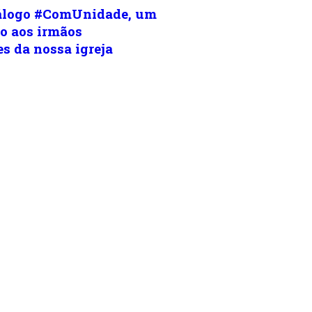
álogo #ComUnidade, um
io aos irmãos
s da nossa igreja