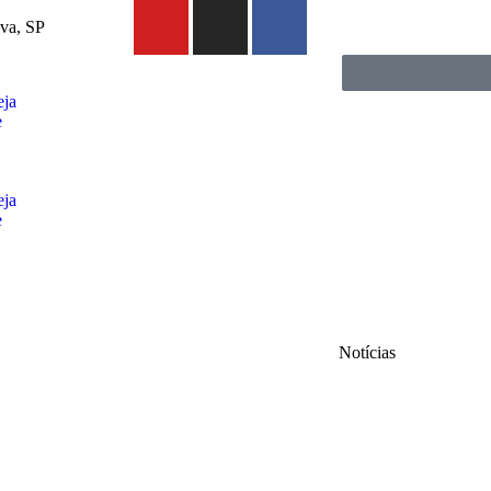
ava, SP
eja
e
eja
e
Notícias